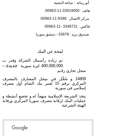
أبو رمانة
- ساحة النجمة
هاتف : 33919000-11-00963
مركز الاتصال : 9398-11-00963
فاكس : 3348731 -11-00963
صندوق بريد : 33979 - دمشق سوريا
لمحة عن البنك
تم زيادة رأسمال الشركة وقدر ب
جديدة
400,000,000 ليرة سورية
–
سجل تجاري رقـم
14809 و سُجِّل في سِجل المصارف بالمصرف
المركزي برقم 15 يُعتبر بنك الشام أول مصرف
إسلامي في سورية
يتخذ الشريعة الإسلامية منهجاً له.و تخضع أنشطة و
عمليات البنك لرقابة مصرف سوريا المركزي ورقابة
الهيئة الشرعية