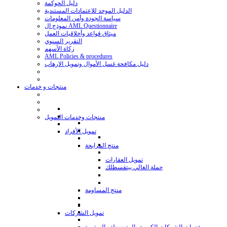
دليل الحوكمة
الدليل الموحد للاعتمادات المستندية
سياسة الجودة وأمن المعلومات
نموذج ال AML Questionnaire
ميثاق قواعد وأخلاقيات العمل
التقرير السنوي
زكاة الأسهم
AML Policies & procedures
دليل مكافحة غسل الأموال وتمويل الارهاب
منتجات و خدمات
منتجات وخدمات التمويل
تمويل الأفراد
منتج المرابحة
تمويل العقارات
حملة الغالي بيتقسطلك
منتج المساومة
تمويل الشركات