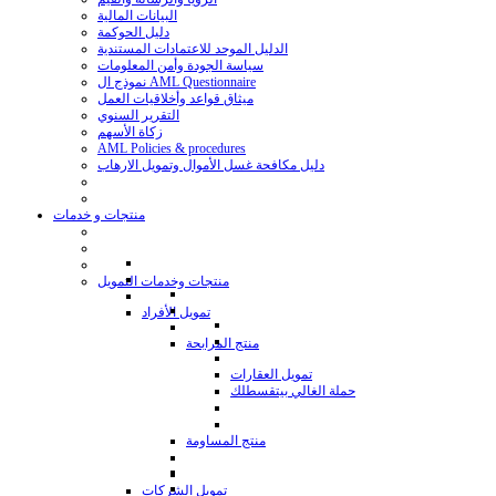
البيانات المالية
دليل الحوكمة
الدليل الموحد للاعتمادات المستندية
سياسة الجودة وأمن المعلومات
نموذج ال AML Questionnaire
ميثاق قواعد وأخلاقيات العمل
التقرير السنوي
زكاة الأسهم
AML Policies & procedures
دليل مكافحة غسل الأموال وتمويل الارهاب
منتجات و خدمات
منتجات وخدمات التمويل
تمويل الأفراد
منتج المرابحة
تمويل العقارات
حملة الغالي بيتقسطلك
منتج المساومة
تمويل الشركات