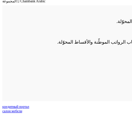
المجموعة: ِChambank Arabic
محوّلة.
 الرواتب الموطّنة والأقساط المحوّلة.
кредитный портал
салон мебели