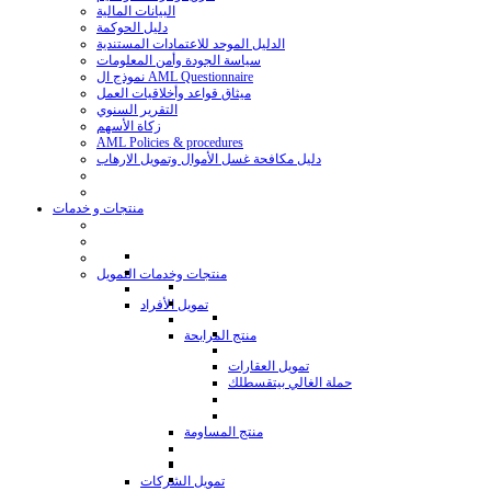
البيانات المالية
دليل الحوكمة
الدليل الموحد للاعتمادات المستندية
سياسة الجودة وأمن المعلومات
نموذج ال AML Questionnaire
ميثاق قواعد وأخلاقيات العمل
التقرير السنوي
زكاة الأسهم
AML Policies & procedures
دليل مكافحة غسل الأموال وتمويل الارهاب
منتجات و خدمات
منتجات وخدمات التمويل
تمويل الأفراد
منتج المرابحة
تمويل العقارات
حملة الغالي بيتقسطلك
منتج المساومة
تمويل الشركات