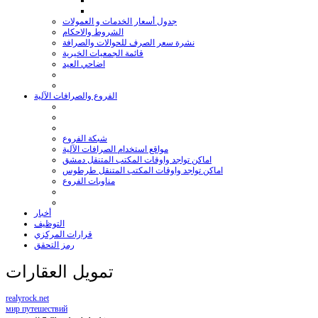
جدول أسعار الخدمات و العمولات
الشروط والاحكام
نشرة سعر الصرف للحوالات والصرافة
قائمة الجمعيات الخيرية
اضاحي العيد
الفروع والصرافات الآلية
شبكة الفروع
مواقع استخدام الصرافات الآلية
اماكن تواجد واوقات المكتب المتنقل دمشق
اماكن تواجد واوقات المكتب المتنقل طرطوس
مناوبات الفروع
أخبار
التوظيف
قرارات المركزي
رمز التحقق
تمويل العقارات
realyrock.net
мир путешествий