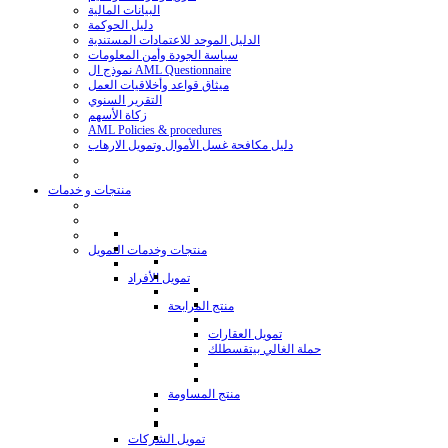
البيانات المالية
دليل الحوكمة
الدليل الموحد للاعتمادات المستندية
سياسة الجودة وأمن المعلومات
نموذج ال AML Questionnaire
ميثاق قواعد وأخلاقيات العمل
التقرير السنوي
زكاة الأسهم
AML Policies & procedures
دليل مكافحة غسل الأموال وتمويل الارهاب
منتجات و خدمات
منتجات وخدمات التمويل
تمويل الأفراد
منتج المرابحة
تمويل العقارات
حملة الغالي بيتقسطلك
منتج المساومة
تمويل الشركات