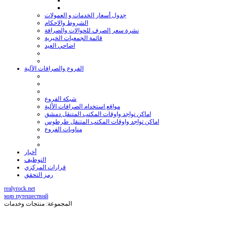
جدول أسعار الخدمات و العمولات
الشروط والاحكام
نشرة سعر الصرف للحوالات والصرافة
قائمة الجمعيات الخيرية
اضاحي العيد
الفروع والصرافات الآلية
شبكة الفروع
مواقع استخدام الصرافات الآلية
اماكن تواجد واوقات المكتب المتنقل دمشق
اماكن تواجد واوقات المكتب المتنقل طرطوس
مناوبات الفروع
أخبار
التوظيف
قرارات المركزي
رمز التحقق
realyrock.net
мир путешествий
المجموعة: منتجات وخدمات