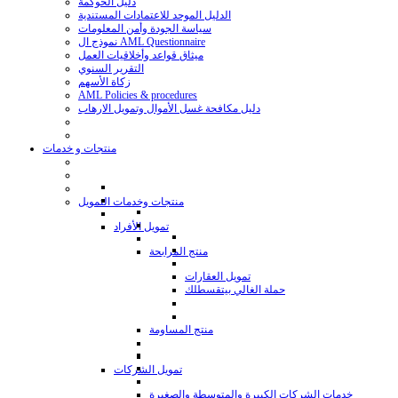
دليل الحوكمة
الدليل الموحد للاعتمادات المستندية
سياسة الجودة وأمن المعلومات
نموذج ال AML Questionnaire
ميثاق قواعد وأخلاقيات العمل
التقرير السنوي
زكاة الأسهم
AML Policies & procedures
دليل مكافحة غسل الأموال وتمويل الارهاب
منتجات و خدمات
منتجات وخدمات التمويل
تمويل الأفراد
منتج المرابحة
تمويل العقارات
حملة الغالي بيتقسطلك
منتج المساومة
تمويل الشركات
خدمات الشركات الكبيرة والمتوسطة والصغيرة