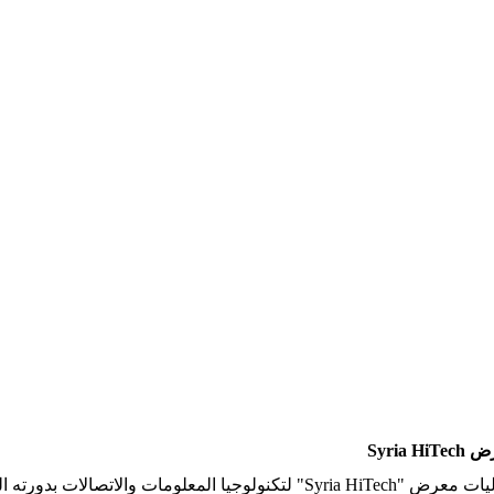
Syri
يشارك بنك الشام في فعاليات معرض "Syria HiTech" لتكنولوجيا ال