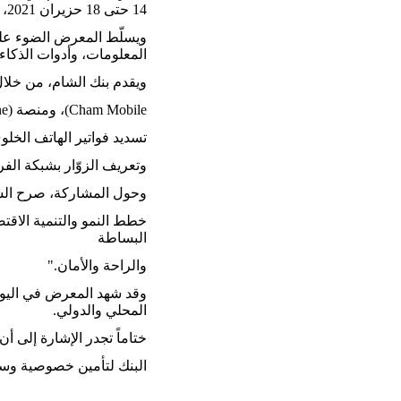
14 حتى 18 حزيران 2021، في مدينة المعارض بدمشق.
ويسلّط المعرض الضوء على 
المعلومات، وأدوات الذكاء
ويقدم بنك الشام، من خلال جناحه في المعرض رقم (C14)، مجموعة من الحل
Cham Mobile)، ومنصة (Cham Online)، وخدمة تحويل الأموال بتقنية (QR-Code)، وكذلك خدمة الرسائل النصية القصيرة (Cham SMS)، وخدمة
تسديد فواتير الهاتف الخلوي (Cham Direct Debit)، وخدمات الدفع الإلكتروني، وخدمة الشراء عن طريق بطاقة الصراف الآلي عبر نقا
وتعريف الزوّار بشبكة الفروع و
وحول المشاركة، صرح السيد
خطط النمو والتنمية الاقت
البساطة
والراحة والأمان."
وقد شهد المعرض في اليوم 
المحلي والدولي.
ختاماً تجدر الإشارة إلى أن بنك ا
البنك لتأمين خصوصية وسل