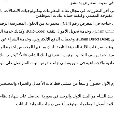
آخر التطورات في مجال تقانة المعلومات وتكنولوجيات الاتصالات، بال
 مفتوحة المصدر، وكيفية حماية بيانات الموظفين.
ول المصرفية الرقمية المتكاملة التي يقدّمها لمتعامليه من بينها؛ تطبيق (
ط البيع (POS)،
الصرافات الآلية الحديثة التابعة للبنك بما فيها المخصص لخدمة المتعاملين من خلا
 أحمد يوسف اللحام، الرئيس التنفيذي لبنك الشام، قائلاً: "يحرص بنك
صادية والاجتماعية في سورية، إلى جانب حرص البنك المتواصل على مواكبة
الأول حضوراً واسعاً من ممثلي قطاعات الأعمال والخبراء والمختصين ب
لشام هو البنك الأول والوحيد في سورية الحاصل على شهادة نظام إدارة أمن المعلومات (2013
امة أصول المعلومات وتوفير أقصى درجات الحماية للبيانات.