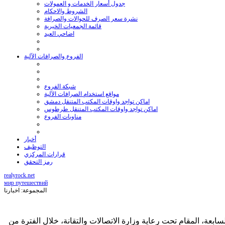
جدول أسعار الخدمات و العمولات
الشروط والاحكام
نشرة سعر الصرف للحوالات والصرافة
قائمة الجمعيات الخيرية
اضاحي العيد
الفروع والصرافات الآلية
شبكة الفروع
مواقع استخدام الصرافات الآلية
اماكن تواجد واوقات المكتب المتنقل دمشق
اماكن تواجد واوقات المكتب المتنقل طرطوس
مناوبات الفروع
أخبار
التوظيف
قرارات المركزي
رمز التحقق
realyrock.net
мир путешествий
المجموعة: اخبارنا
معلومات والاتصالات بدورته السابعة، المقام تحت رعاية وزارة الاتصالات والتقانة، خلال الفترة من