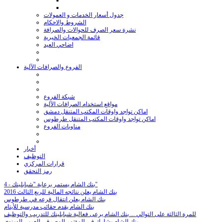
جدول أسعار الخدمات و العمولات
الشروط والاحكام
نشرة سعر الصرف للحوالات والصرافة
قائمة الجمعيات الخيرية
اضاحي العيد
الفروع والصرافات الآلية
شبكة الفروع
مواقع استخدام الصرافات الآلية
اماكن تواجد واوقات المكتب المتنقل دمشق
اماكن تواجد واوقات المكتب المتنقل طرطوس
مناوبات الفروع
أخبار
التوظيف
قرارات المركزي
رمز التحقق
بنك الشام يستمر برعاية "شبابلينك - 4"
بنك الشام يعلن نتائجه المالية للربع الثالث 2016
بنك الشام يعلن انتقال فرعه في طرطوس
بنك الشام يقدم حقائب مدرسية للأيتام
للمرة الثالثة على التوالي ... بنك الشام يرعى فعالية شبابلينك للتدريب والتوظيف
بنك الشام يشارك في المؤتمر المصرفي العربي السنوي