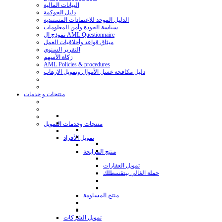
البيانات المالية
دليل الحوكمة
الدليل الموحد للاعتمادات المستندية
سياسة الجودة وأمن المعلومات
نموذج ال AML Questionnaire
ميثاق قواعد وأخلاقيات العمل
التقرير السنوي
زكاة الأسهم
AML Policies & procedures
دليل مكافحة غسل الأموال وتمويل الارهاب
منتجات و خدمات
منتجات وخدمات التمويل
تمويل الأفراد
منتج المرابحة
تمويل العقارات
حملة الغالي بيتقسطلك
منتج المساومة
تمويل الشركات