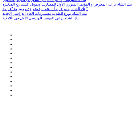
بنك الشام يرعى المعرض و المؤتمر السوري الأول للمصارف وتمويل المشاريع الصغيرة
بنك الشام يقدم فرصاً استثمارية متميزة مع وديعة "فرصة"
بنك الشام يوزع للطلاب مستلزمات العام الدراسي الجديد
بنك الشام يرعى المؤتمر الهندسي الأول في اللاذقية