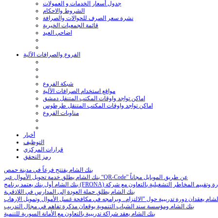
جدول أسعار الخدمات و العمولات
الشروط والاحكام
نشرة سعر الصرف للحوالات والصرافة
قائمة الجمعيات الخيرية
اضاحي العيد
الفروع والصرافات الآلية
شبكة الفروع
مواقع استخدام الصرافات الآلية
اماكن تواجد واوقات المكتب المتنقل دمشق
اماكن تواجد واوقات المكتب المتنقل طرطوس
مناوبات الفروع
أخبار
التوظيف
قرارات المركزي
رمز التحقق
بنك الشام يفتتح فرعاً في مدينة حمص
بنك الشام يطلق خدمة تحويل الأموال عبر “QR-Code” عن طريق الموبايل مجاناً
بنك الشام يطلق حملة العودة إلى المدارس في اللاذقية
بنك الشام ومؤسسة سند الشباب التنموية يوقعان مذكرة تفاهم في مجال التدريب
بنك الشام يعقد شراكة تدريبية بالتعاون مع الأمانة السورية للتنمية