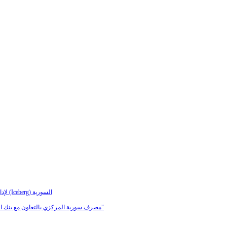
بنك الشام أول بنك يعتمد برنامج (FRONA) لإدارة وتقييم المخاطر التشغيلية بالتعاون مع شركة (Iceberg) السورية
مصرف سورية المركزي بالتعاون مع بنك الشام يعقدان دورة تدريبية حول "الالتزام.. وبرامجه في مكافحة غسل الأموال وتمويل الإرهاب"