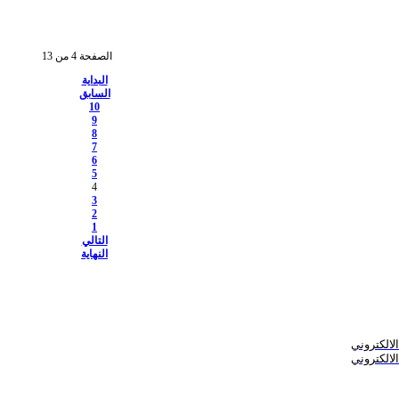
الصفحة 4 من 13
البداية
السابق
10
9
8
7
6
5
4
3
2
1
التالي
النهاية
لالكتروني
لالكتروني