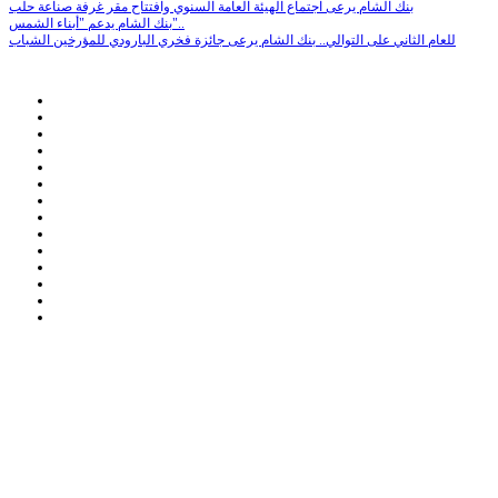
بنك الشام يرعى اجتماع الهيئة العامة السنوي وافتتاح مقر غرفة صناعة حلب
بنك الشام يدعم "أبناء الشمس"..
للعام الثاني على التوالي.. بنك الشام يرعى جائزة فخري البارودي للمؤرخين الشباب