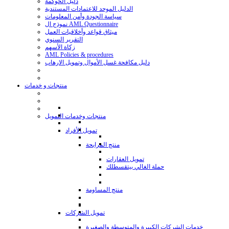
دليل الحوكمة
الدليل الموحد للاعتمادات المستندية
سياسة الجودة وأمن المعلومات
نموذج ال AML Questionnaire
ميثاق قواعد وأخلاقيات العمل
التقرير السنوي
زكاة الأسهم
AML Policies & procedures
دليل مكافحة غسل الأموال وتمويل الارهاب
منتجات و خدمات
منتجات وخدمات التمويل
تمويل الأفراد
منتج المرابحة
تمويل العقارات
حملة الغالي بيتقسطلك
منتج المساومة
تمويل الشركات
خدمات الشركات الكبيرة والمتوسطة والصغيرة